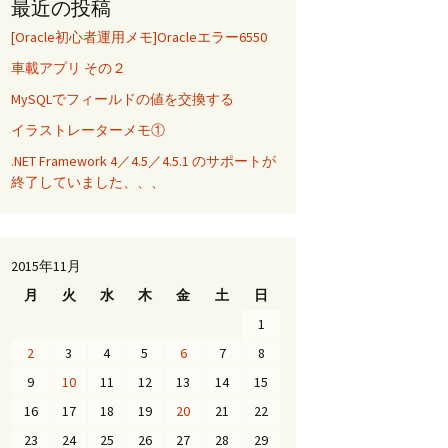
最近の投稿
[Oracle初心者運用メモ]Oracleエラー6550
車載アプリ その２
MySQLでフィールドの値を交換する
イラストレーターメモ①
.NET Framework 4／4.5／4.5.1 のサポートが
終了していました、、、
2015年11月
月
火
水
木
金
土
日
1
2
3
4
5
6
7
8
9
10
11
12
13
14
15
16
17
18
19
20
21
22
23
24
25
26
27
28
29