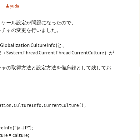
yuda
ロケール設定が問題になったので、
ルチャの変更を行いました。
lization.CultureInfo)と、
Thread.CurrentThread.CurrentCulture）が
チャの取得方法と設定方法を備忘録として残してお
ation.CultureInfo.CurrentCulture();
reInfo(“ja-JP”);
ure = calture;