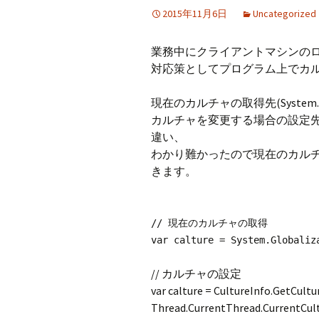
2015年11月6日
Uncategorized
業務中にクライアントマシンの
対応策としてプログラム上でカ
現在のカルチャの取得先(System.Globa
カルチャを変更する場合の設定先（System.
違い、
わかり難かったので現在のカル
きます。
// 現在のカルチャの取得
var calture = System.Globaliz
// カルチャの設定
var calture = CultureInfo.GetCultu
Thread.CurrentThread.CurrentCult