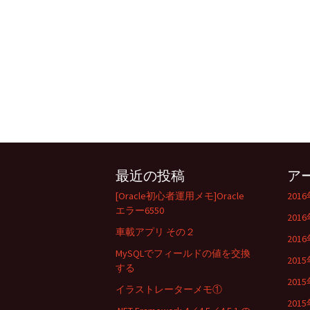
最近の投稿
ア
[Oracle初心者運用メモ]Oracle
201
エラー6550
201
車載アプリ その２
201
MySQLでフィールドの値を交換
201
する
201
イラストレーターメモ①
201