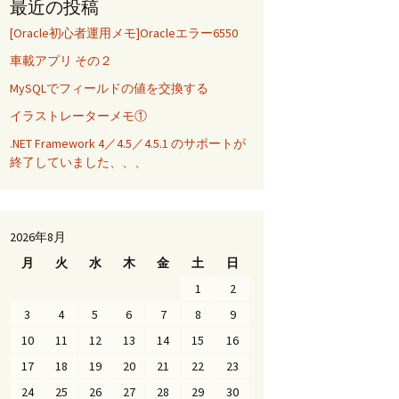
最近の投稿
[Oracle初心者運用メモ]Oracleエラー6550
車載アプリ その２
MySQLでフィールドの値を交換する
イラストレーターメモ①
.NET Framework 4／4.5／4.5.1 のサポートが
終了していました、、、
2026年8月
月
火
水
木
金
土
日
1
2
3
4
5
6
7
8
9
10
11
12
13
14
15
16
17
18
19
20
21
22
23
24
25
26
27
28
29
30