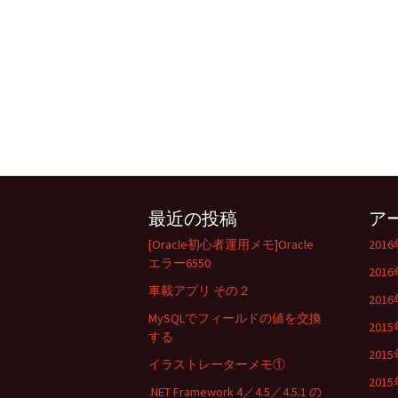
最近の投稿
ア
[Oracle初心者運用メモ]Oracle
201
エラー6550
201
車載アプリ その２
201
MySQLでフィールドの値を交換
201
する
201
イラストレーターメモ①
201
.NET Framework 4／4.5／4.5.1 の