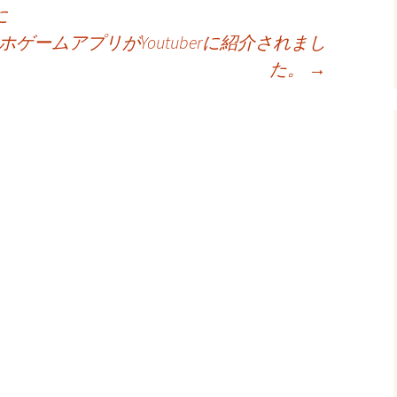
に
ゲームアプリがYoutuberに紹介されまし
た。
→