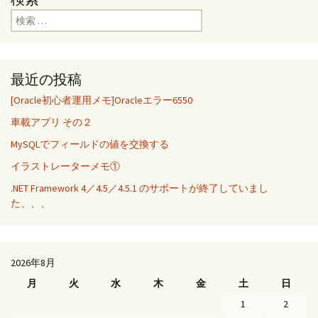
検索:
最近の投稿
[Oracle初心者運用メモ]Oracleエラー6550
車載アプリ その２
MySQLでフィールドの値を交換する
イラストレーターメモ①
.NET Framework 4／4.5／4.5.1 のサポートが終了していまし
た、、、
2026年8月
月
火
水
木
金
土
日
1
2