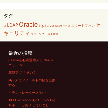
タグ
Oracle
LDAP
セ
SQLServer
スマートフォン
C#
Webサービス
キュリティ
フリーソフト
電子書籍
最近の投稿
[Oracle初心者運用メモ]Oracle
エラー6550
車載アプリ その２
MySQLでフィールドの値を交換
する
イラストレーターメモ①
.NET Framework 4／4.5／4.5.1 の
サポートが終了していまし